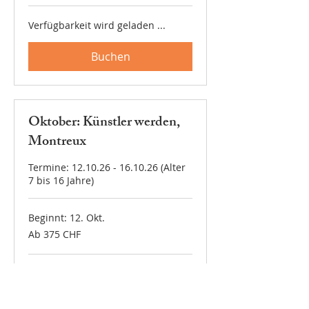
Franken
Verfügbarkeit wird geladen ...
Buchen
Oktober: Künstler werden,
Montreux
Termine: 12.10.26 - 16.10.26 (Alter
7 bis 16 Jahre)
Beginnt: 12. Okt.
Ab
Ab 375 CHF
375
Schweizer
Franken
Verfügbarkeit wird geladen ...
Buchen