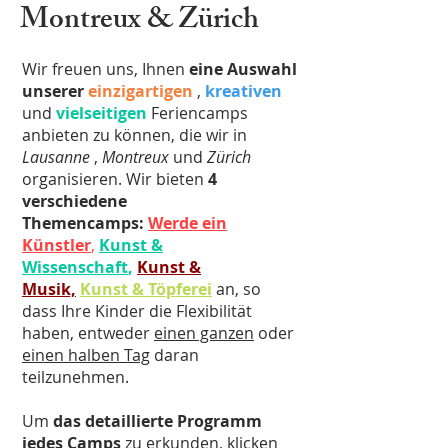
Montreux & Zürich
Wir freuen uns, Ihnen
eine Auswahl
unserer
einzigartigen
,
kreativen
und
vielseitigen
Feriencamps
anbieten zu können, die wir in
Lausanne
,
Montreux
und
Zürich
organisieren. Wir bieten
4
verschiedene
Themencamps:
Werde ein
Künstler
,
Kunst &
Wissenschaft
,
Kunst &
Musik,
Kunst & Töpferei
an, so
dass Ihre Kinder die Flexibilität
haben, entweder
einen ganzen
oder
einen halben Tag
daran
teilzunehmen.
Um
das detaillierte Programm
jedes Camps
zu erkunden, klicken