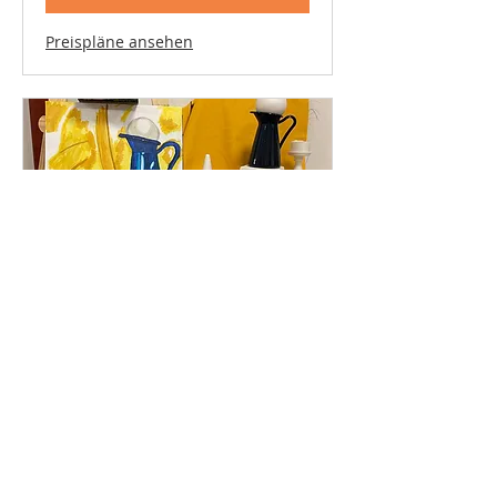
Preispläne ansehen
BasicArt (7-12 Jahre) Zh
Weiterlesen
Tage werden geladen ...
Buchen